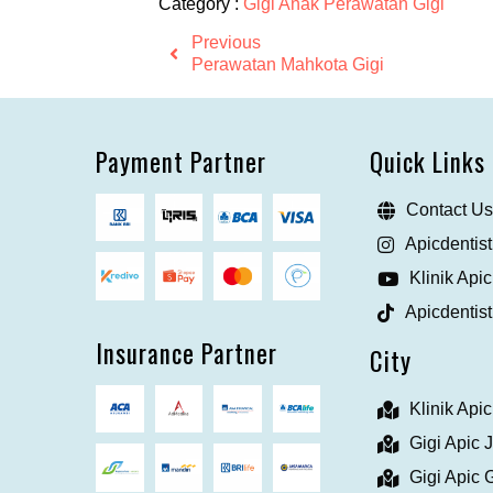
Category :
Gigi Anak
Perawatan Gigi
Previous
Perawatan Mahkota Gigi
Payment Partner
Quick Links
Contact Us
Apicdentist
Klinik Apic
Apicdentist
Insurance Partner
City
Klinik Api
Gigi Apic 
Gigi Apic 