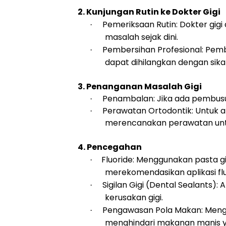
2. Kunjungan Rutin ke Dokter Gigi
Pemeriksaan Rutin: Dokter gi
·
masalah sejak dini.
Pembersihan Profesional: Pembe
·
dapat dihilangkan dengan sikat 
3. Penanganan Masalah Gigi
Penambalan: Jika ada pembusu
·
Perawatan Ortodontik: Untuk an
·
merencanakan perawatan untuk 
4. Pencegahan
Fluoride: Menggunakan pasta g
·
merekomendasikan aplikasi flu
Sigilan Gigi (Dental Sealants):
·
kerusakan gigi.
Pengawasan Pola Makan: Menge
·
menghindari makanan manis y