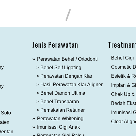
Jenis Perawatan
Treatmen
Behel Gigi
Perawatan Behel / Ortodonti
Cosmetic De
ry
> Behel Self Ligating
> Perawatan Dengan Klar
Estetik & R
> Hasil Perawatan Klar Aligner
Implan & Gi
ry
> Behel Damon Ultima
Chek Up &
> Behel Transparan
Bedah Ekstr
> Pemakaian Retainer
Imunisasi G
c Solo
Perawatan Whitening
Clear Align
Jaten
Imunisasi Gigi Anak
Gentan
Perawatan Gigi Palsu