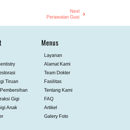
Next
Perawatan Gusi
t
Menus
Layanan
ntistry
Alamat Kami
estorasi
Team Dokter
gi Tiruan
Fasilitas
 Pembersihan
Tentang Kami
aksi Gigi
FAQ
igi Anak
Artikel
er
Galery Foto